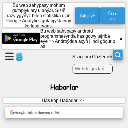
Bu web sahypasy möhüm
gutapjyklary ulanýar. Siziň
Pese
Kabul et
razylygyňyz bilen statistika üçin
gaç
Google Analytics gutapjyklaryny
Sahypa
ýerleşdirýäris.
dörediň
Bu web sahypasy android
programmasynda has gowy tejribä
x
eýe =>
Androýdda açyň
|
Indi göçürip
Topar
al!
dörediň
Slzii.com Gözlemek
Makalalar
Habarlar
Gün
tertibi
Has köp Habarlar >>
Güýmenje
Google bilen dowam ediň
Sosial
ulgam