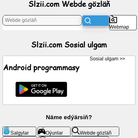
Slzii.com Webde gözläň
Habarlar
Webmap
Mugt
nyşanlar
Slzii.com Sosial ulgam
ChatGPT
Sosial ulgam >>
Android programmasy
Wiki
Aragatnaşyklar
Oýunlar
Näme edýärsiň?
Webde
gözläň
Salgylar
Oýunlar
Webde gözläň