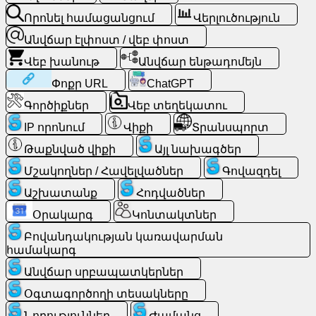
էլփոստ
Որոնել համացանցում
Վերլուծություն
/
վեբ
Անվճար էլփոստ / վեբ փոստ
փոստ
Վեբ խանութ
Անվճար ենթադոմեյն
Փոքր URL
ChatGPT
Վերլուծություն
Գործիքներ
Վեբ տեղեկատու
Վեբ
IP որոնում
Վիքի
Տրանսպորտ
խանութ
Թաքնված վիքի
Այլ նախագծեր
Մշակողներ / Հավելվածներ
Գովազդել
Մշակողներ
/
Աշխատանք
Հոդվածներ
Հավելվածներ
Օրակարգ
Կոնտակտներ
Բովանդակության կառավարման
Գործիքներ
համակարգ
Անվճար սրբապատկերներ
Աշխատանք
Օգտագործողի տեսակները
Վեբ
Նորություններ
Ժամանց