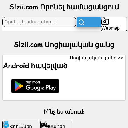
Slzii.com Որոնել համացանցում
Նորություններ
Անվճար
Webmap
սրբապատկերներ
Slzii.com Սոցիալական ցանց
ChatGPT
Սոցիալական ցանց >>
Վիքի
Android հավելված
Կոնտակտներ
Խաղեր
Որոնել
համացանցում
Ի՞նչ ես անում։
Անվճար
Հղումներ
Խաղեր