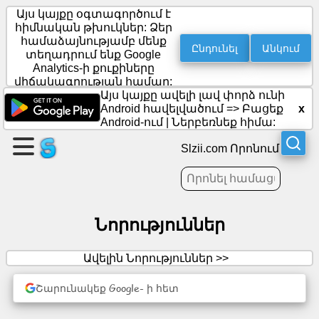
Այս կայքը օգտագործում է
հիմնական թխուկներ: Ձեր
համաձայնությամբ մենք
Ընդունել
Անկում
տեղադրում ենք Google
Ստեղծեք
Analytics-ի քուքիները
էջ
վիճակագրության համար:
Այս կայքը ավելի լավ փորձ ունի
x
Android հավելվածում =>
Բացեք
Ստեղծել
Android-ում
|
Ներբեռնեք հիմա:
խումբ
Slzii.com Որոնում
Հոդվածներ
Նորություններ
Օրակարգ
Ժամանց
Ավելին Նորություններ >>
Շարունակեք Google- ի հետ
Սոցիալական
ցանց