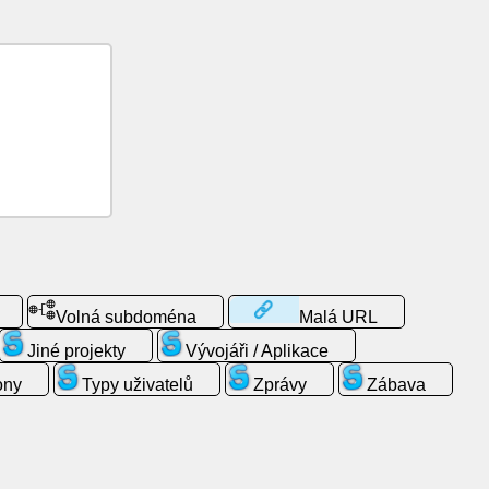
Volná subdoména
Malá URL
Jiné projekty
Vývojáři / Aplikace
ony
Typy uživatelů
Zprávy
Zábava