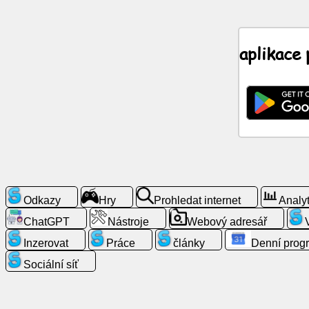
Zprávy
aplikace
Zdarma
ikony
ChatGPT
Wiki
Kontakty
Odkazy
Hry
Prohledat internet
Analyt
ChatGPT
Nástroje
Webový adresář
Hry
Inzerovat
Práce
články
Denní prog
Prohledat
Sociální síť
internet