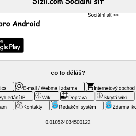
Slzii.com Sociální síť
Sociální síť >>
 pro Android
co to děláš?
ics
E-mail / Webmail zdarma
Internetový obchod
Vyhledání IP
Wiki
Doprava
Skrytá wiki
ram
Kontakty
Redakční systém
Zdarma ik
0.010524034500122