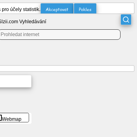
Akceptovat
Pokles
o účely statistik.
Slzii.com Vyhledávání
Webmap