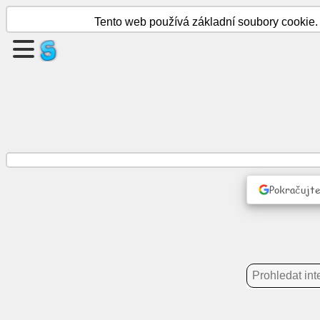
Tento web používá základní soubory cookie. 
Vytvořte
stránku
Vytvořit
skupinu
články
Pokračujte
Denní
program
Zábava
Sociální
síť