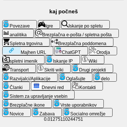
Brezplačna
kaj počneš
e-
pošta
/
Povezave
Igre
Iskanje po spletu
spletna
analitika
Brezplačna e-pošta / spletna pošta
pošta
Spletna trgovina
Brezplačna poddomena
analitika
Majhen URL
ChatGPT
Orodja
spletni imenik
Iskanje IP
Wiki
Spletna
Transport
Skriti wiki
Drugi projekti
trgovina
Razvijalci/Aplikacije
Oglašujte
delo
Razvijalci/Aplikacije
Članki
Dnevni red
Kontakti
Sistem za upravljanje vsebin
Orodja
Brezplačne ikone
Vrste uporabnikov
Novice
Zabava
Socialno omrežje
delo
0.01275110244751