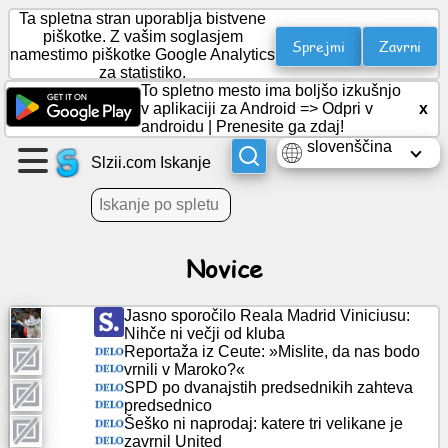
Ta spletna stran uporablja bistvene
piškotke. Z vašim soglasjem
Sprejmi
Zavrni
namestimo piškotke Google Analytics
za statistiko.
Ustvarite
To spletno mesto ima boljšo izkušnjo
stran
v aplikaciji za Android =>
Odpri v
x
androidu
|
Prenesite ga zdaj!
slovenščina
Ustvari
Slzii.com Iskanje
skupino
Članki
Novice
Dnevni
Jasno sporočilo Reala Madrid Viniciusu:
red
Nihče ni večji od kluba
Reportaža iz Ceute: »Mislite, da nas bodo
vrnili v Maroko?«
Zabava
SPD po dvanajstih predsednikih zahteva
predsednico
Šeško ni naprodaj: katere tri velikane je
Socialno
zavrnil United
omrežje