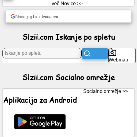
več Novice >>
Novice
Nadaljujte z Googlom
Brezplačne
Slzii.com Iskanje po spletu
ikone
ChatGPT
Webmap
Wiki
Slzii.com Socialno omrežje
Kontakti
Socialno omrežje >>
Aplikacija za Android
Igre
Iskanje
po
spletu