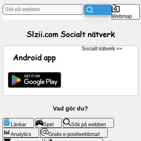
Webmap
Nyheter
Slzii.com Socialt nätverk
Gratis
ikoner
Socialt nätverk >>
ChatGPT
Android app
Wiki
Kontakter
Spel
Vad gör du?
Sök
Länkar
Spel
Sök på webben
på
webben
Analytics
Gratis e-post/webbmail