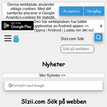
Denna webbplats använder
viktiga cookies. Med ditt
Acceptera
Nedgång
samtycke placerar vi Google
Analytics-cookies för statistik.
Skapa
Den här webbplatsen har bättre
en
upplevelse av Android-appen =>
x
sida
Öppna i Android
|
Ladda ner det nu!
Slzii.com Sök
Skapa
grupp
Nyheter
Artiklar
Mer Nyheter >>
Dagordning
Fortsätt med Google
Underhållning
Slzii.com Sök på webben
Socialt
nätverk