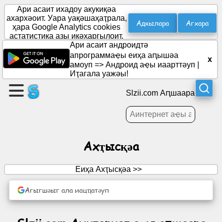
Ари асаит ихадоу акукиқәа
ахархәоит. Уара уақәшаҳаҭрала,
Адкылара
Агхара
ҳара Google Analytics cookies
астатистика азы иқәҳаргылоит.
Адаҟьа
Ари асаит андроидтә
аԥҵара
апрограммаҿы еиҳа аԥышәа
x
амоуп =>
Андроид аҿы иаарттәуп
|
Иҭагала уажәы!
Агәыԥ
аԥҵара
Slzii.com Аԥшаара
Астатиақәа
Ахҭысқәа
Амшхәаԥштә
Еиҳа Ахҭысқәа >>
Агәмырҿыӷьра
Агыгшәыг ала иацҵатәуп
Асоциалтә
еимадара