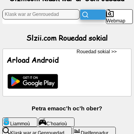
Rouedad
sokial
Webmap
Keleier
Slzii.com Rouedad sokial
Arlunioù
digoust
Rouedad sokial >>
Arload Android
ChatGPT
Wiki
Darempredoù
Petra emaoc'h oc'h ober?
C'hoarioù
Liammoù
C'hoarioù
Klask
war
Klask war ar Genrouedad
Dielfennadur