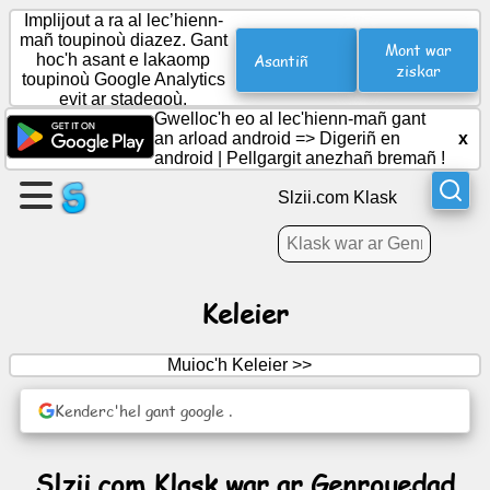
Implijout a ra al lec’hienn-
mañ toupinoù diazez. Gant
Mont war
Asantiñ
hoc'h asant e lakaomp
ziskar
toupinoù Google Analytics
Krouiñ
evit ar stadegoù.
ur
Gwelloc'h eo al lec'hienn-mañ gant
bajenn
an arload android =>
Digeriñ en
x
android
|
Pellgargit anezhañ bremañ !
Krouiñ
Slzii.com Klask
ur
strollad
Keleier
Pennadoù
|
Muioc'h Keleier >>
Deiziataer
Kenderc'hel gant google .
Dudi
Slzii.com Klask war ar Genrouedad