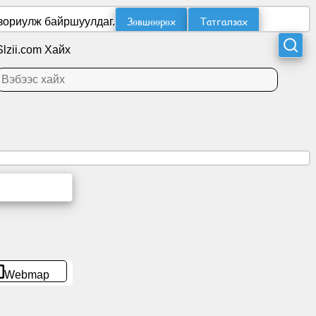
Зөвшөөрөх
Татгалзах
 зориулж байршуулдаг.
Slzii.com Хайх
Webmap