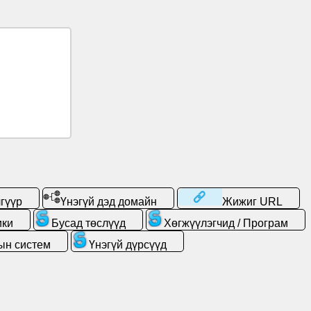
гүүр
Үнэгүй дэд домайн
Жижиг URL
ики
Бусад төслүүд
Хөгжүүлэгчид / Програм
ын систем
Үнэгүй дүрсүүд