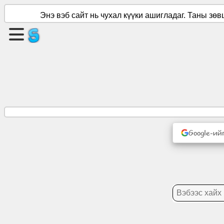
Энэ вэб сайт нь чухал күүки ашигладаг. Таны зө
Хуудас
үүсгэх
Бүлэг
үүсгэх
Нийтлэл
Google-ий
Хэлэлцэх
асуудал
Үзвэр
үйлчилгээ
Олон