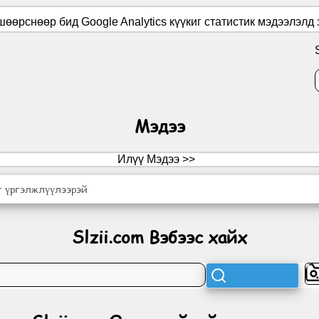
вшөөрснөөр бид Google Analytics күүкиг статистик мэдээлэлд
Мэдээ
Илүү Мэдээ >>
г үргэлжлүүлээрэй
Slzii.com Вэбээс хайх