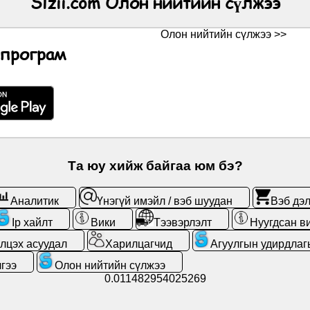
Slzii.com Олон нийтийн сүлжээ
Олон нийтийн сүлжээ >>
 програм
Та юу хийж байгаа юм бэ?
Аналитик
Үнэгүй имэйл / вэб шуудан
Вэб дэл
Ip хайлт
Вики
Тээвэрлэлт
Нуугдсан в
лцэх асуудал
Харилцагчид
Агуулгын удирдлаг
гээ
Олон нийтийн сүлжээ
0.011482954025269