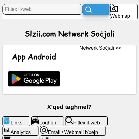
Aħbarijiet
Webmap
Ikoni
Slzii.com Netwerk Soċjali
b'xejn
ChatGPT
Netwerk Soċjali >>
App Android
Wiki
Kuntatti
Logħob
X'qed tagħmel?
Fittex
il-
Links
Logħob
Fittex il-web
web
Analytics
Email / Webmail b'xejn